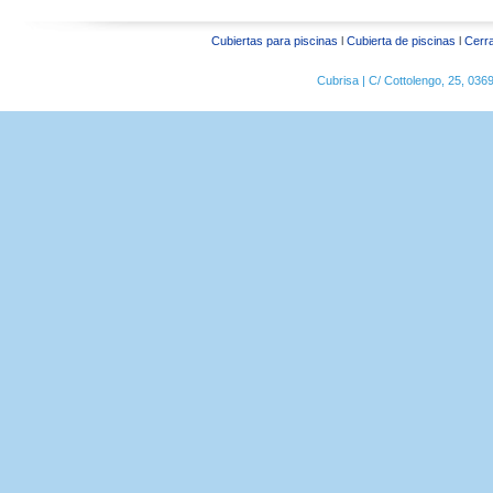
Cubiertas para piscinas
l
Cubierta de piscinas
l
Cerra
Cubrisa | C/ Cottolengo, 25, 03