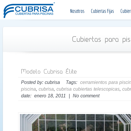
Nosotros
Cubiertas Fijas
Cubier
Posted by: cubrisa Tags:
cerramientos para pisci
piscina
,
cubrisa
,
cubrisa cubiertas telescopicas
,
cubr
date: enero 18, 2011 | No comment