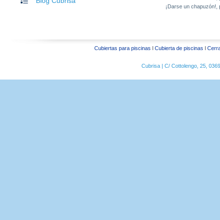
Blog Cubrisa
¡Darse un chapuzón!, 
Cubiertas para piscinas
l
Cubierta de piscinas
l
Cerra
Cubrisa | C/ Cottolengo, 25, 03