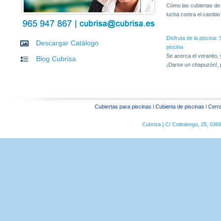
Cómo las cubiertas de
lucha contra el cambio c
Disfruta de la piscina
Descargar Catálogo
piscina
Se acerca el veranito,
Blog Cubrisa
¡Darse un chapuzón!, 
Cubiertas para piscinas
l
Cubierta de piscinas
l
Cerra
Cubrisa | C/ Cottolengo, 25, 03