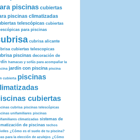
ara piscinas
cubiertas
ara piscinas climatizadas
ubiertas telescópicas
cubiertas
lescópicas para piscinas
cubrisa
cubrisa alicante
brisa cubiertas telescopicas
ubrisa piscinas
decoración de
rdín
hamacas y sofás para acompañar la
jardín con piscina
scina
piscina
piscinas
n cubierta
limatizadas
iscinas cubiertas
scinas cubrisa
piscinas telescópicas
scinas unifamiliares
piscinas
sistemas de
ifamiliares climatizadas
imatización de piscinas
techos
viles
¿Cómo es el suelo de tu piscina?
eas para la elección de azulejos
¿Cómo