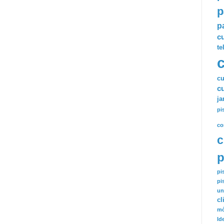
p
p
c
te
cu
c
ja
pi
co
c
p
pi
pi
un
cl
mó
Id