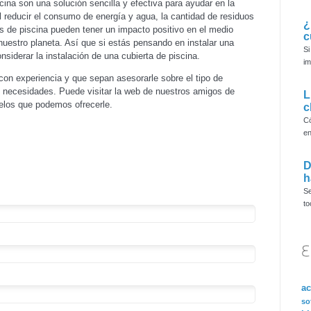
cina son una solución sencilla y efectiva para ayudar en la
l reducir el consumo de energía y agua, la cantidad de residuos
¿
as de piscina pueden tener un impacto positivo en el medio
c
nuestro planeta. Así que si estás pensando en instalar una
Si
nsiderar la instalación de una cubierta de piscina.
im
on experiencia y que sepan asesorarle sobre el tipo de
s necesidades. Puede visitar la web de nuestros amigos de
L
elos que podemos ofrecerle.
c
Có
en
D
h
Se
to
ac
so