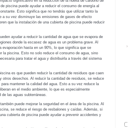
mpacto significativo en la reducción de la huella de carbono de
a de piscina puede ayudar a reducir el consumo de energía al
nstante. Esto significa que no tendrás que utilizar tanto la
 que a su vez disminuye las emisiones de gases de efecto
ren que la instalación de una cubierta de piscina puede reducir
ueden ayudar a reducir la cantidad de agua que se evapora de
regiones donde la escasez de agua es un problema grave. Al
 la evaporación hasta en un 90%, lo que significa que se
r la piscina. Esto no solo reduce el consumo de agua, sino
cesaria para tratar el agua y distribuirla a través del sistema
 piscina es que pueden reducir la cantidad de residuos que caen
y otros desechos. Al reducir la cantidad de residuos, se reduce
 para mantener la calidad del agua. Esto a su vez reduce la
liberan en el medio ambiente, lo que es especialmente
ad de las aguas subterráneas.
 también puede mejorar la seguridad en el área de la piscina. Al
iscina, se reduce el riesgo de resbalones y caídas. Además, si
una cubierta de piscina puede ayudar a prevenir accidentes y