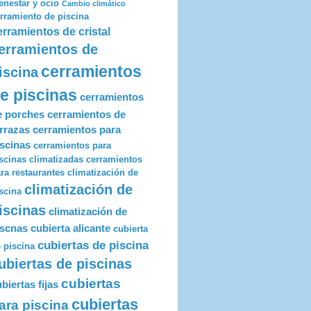
enestar y ocio
Cambio climático
rramiento de piscina
erramientos de cristal
erramientos de
cerramientos
iscina
e piscinas
cerramientos
e porches
cerramientos de
errazas
cerramientos para
iscinas
cerramientos para
scinas climatizadas
cerramientos
ra restaurantes
climatización de
climatización de
scina
iscinas
climatización de
iscnas
cubierta alicante
cubierta
cubiertas de piscina
 piscina
ubiertas de piscinas
cubiertas
biertas fijas
cubiertas
ara piscina