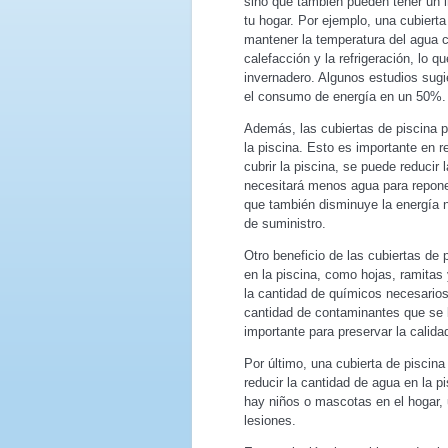
sino que también pueden tener un i
tu hogar. Por ejemplo, una cubiert
mantener la temperatura del agua co
calefacción y la refrigeración, lo
invernadero. Algunos estudios sugie
el consumo de energía en un 50%.
Además, las cubiertas de piscina p
la piscina. Esto es importante en 
cubrir la piscina, se puede reducir
necesitará menos agua para repone
que también disminuye la energía ne
de suministro.
Otro beneficio de las cubiertas de
en la piscina, como hojas, ramitas 
la cantidad de químicos necesarios
cantidad de contaminantes que se 
importante para preservar la calid
Por último, una cubierta de piscina
reducir la cantidad de agua en la p
hay niños o mascotas en el hogar, 
lesiones.