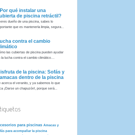
Por qué instalar una
ubierta de piscina retráctil?
 eres dueño de una piscina, sabes lo
portante que es mantenerla limpia, segura...
ucha contra el cambio
limático
mo las cubiertas de piscina pueden ayudar
 la lucha contra el cambio climático....
isfruta de la piscina: Sofás y
amacas dentro de la piscina
 acerca el veranito, y ya sabemos lo que
ca ¡Darse un chapuzón!, porque será...
cesorios para piscinas
Amacas y
fás para acompañar la piscina