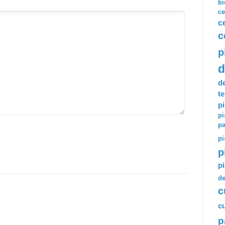
bi
ce
c
c
p
d
d
t
p
pi
pa
pi
p
p
de
c
cu
p