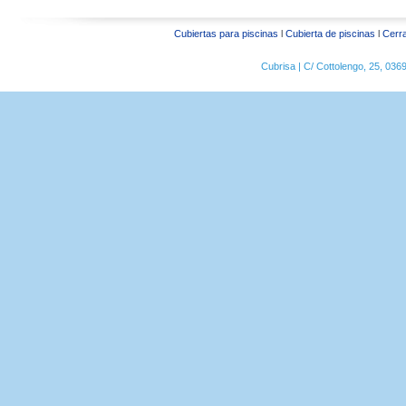
Cubiertas para piscinas
l
Cubierta de piscinas
l
Cerra
Cubrisa | C/ Cottolengo, 25, 03