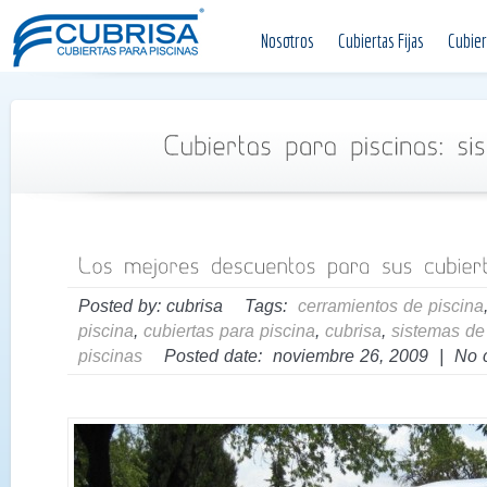
Nosotros
Cubiertas Fijas
Cubier
Posted by: cubrisa Tags:
cerramientos de piscina
piscina
,
cubiertas para piscina
,
cubrisa
,
sistemas de
piscinas
Posted date: noviembre 26, 2009 | No