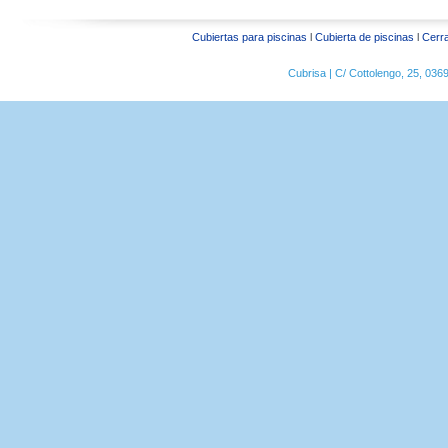
Cubiertas para piscinas
l
Cubierta de piscinas
l
Cerra
Cubrisa | C/ Cottolengo, 25, 03