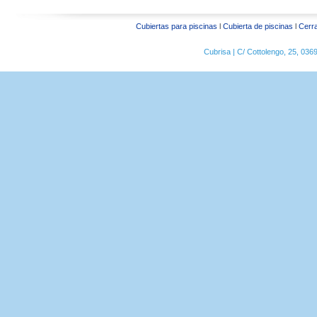
Cubiertas para piscinas
l
Cubierta de piscinas
l
Cerra
Cubrisa | C/ Cottolengo, 25, 03